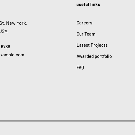
useful links
St, New York,
Careers
 USA
Our Team
Latest Projects
5 6789
example.com
Awarded portfolio
FAQ