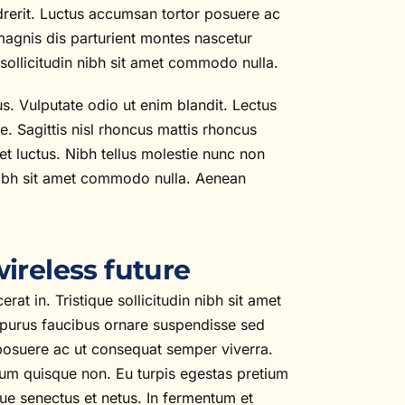
drerit. Luctus accumsan tortor posuere ac
magnis dis parturient montes nascetur
e sollicitudin nibh sit amet commodo nulla.
us. Vulputate odio ut enim blandit. Lectus
e. Sagittis nisl rhoncus mattis rhoncus
t luctus. Nibh tellus molestie nunc non
n nibh sit amet commodo nulla. Aenean
wireless future
erat in. Tristique sollicitudin nibh sit amet
 purus faucibus ornare suspendisse sed
 posuere ac ut consequat semper viverra.
trum quisque non. Eu turpis egestas pretium
que senectus et netus. In fermentum et