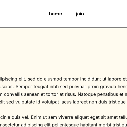
home
join
ipiscing elit, sed do eiusmod tempor incididunt ut labore e
uscipit. Semper feugiat nibh sed pulvinar proin gravida hen
 convallis aenean et tortor at risus. Natoque penatibus et 
elit sed vulputate id volutpat lacus laoreet non duis tristiqu
nia quis vel. Enim ut sem viverra aliquet eget sit amet tell
sectetur adipiscing elit pellentesque habitant morbi tristiqu