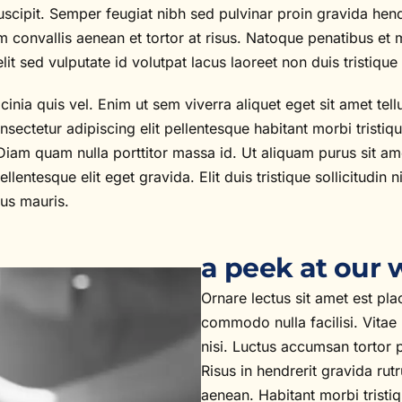
uscipit. Semper feugiat nibh sed pulvinar proin gravida hen
 convallis aenean et tortor at risus. Natoque penatibus et 
elit sed vulputate id volutpat lacus laoreet non duis tristiqu
nia quis vel. Enim ut sem viverra aliquet eget sit amet tell
sectetur adipiscing elit pellentesque habitant morbi tristiqu
Diam quam nulla porttitor massa id. Ut aliquam purus sit ame
lentesque elit eget gravida. Elit duis tristique sollicitudi
tus mauris.
a peek at our 
Ornare lectus sit amet est plac
commodo nulla facilisi. Vitae
nisi. Luctus accumsan tortor
Risus in hendrerit gravida ru
aenean. Habitant morbi tristi