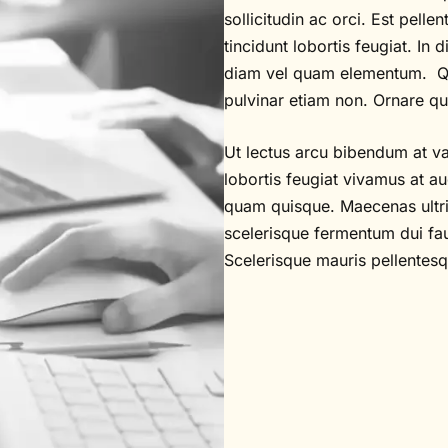
sollicitudin ac orci. Est pelle
tincidunt lobortis feugiat. I
diam vel quam elementum. Q
pulvinar etiam non. Ornare qua
Ut lectus arcu bibendum at va
lobortis feugiat vivamus at a
quam quisque. Maecenas ultric
scelerisque fermentum dui fau
Scelerisque mauris pellentesq